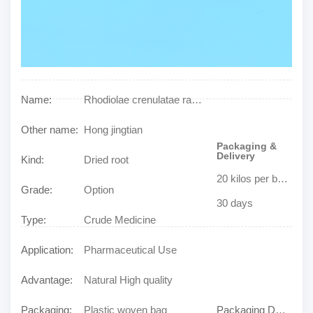
Name:
Rhodiolae crenulatae radix et rhizoma
Other name:
Hong jingtian
Packaging &
Delivery
Kind:
Dried root
20 kilos per bag or decided by buyer
Grade:
Option
30 days
Type:
Crude Medicine
Application:
Pharmaceutical Use
Advantage:
Natural High quality
Packaging:
Plastic woven bag
Packaging Details