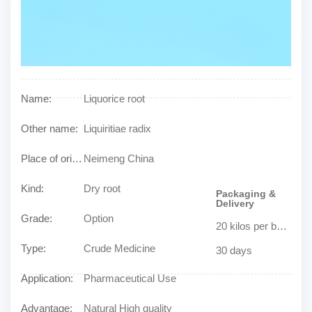
Name:
Liquorice root
Other name:
Liquiritiae radix
Place of origin:
Neimeng China
Kind:
Dry root
Packaging &
Delivery
Grade:
Option
20 kilos per bag or decided by buyer
Type:
Crude Medicine
30 days
Application:
Pharmaceutical Use
Advantage:
Natural High quality