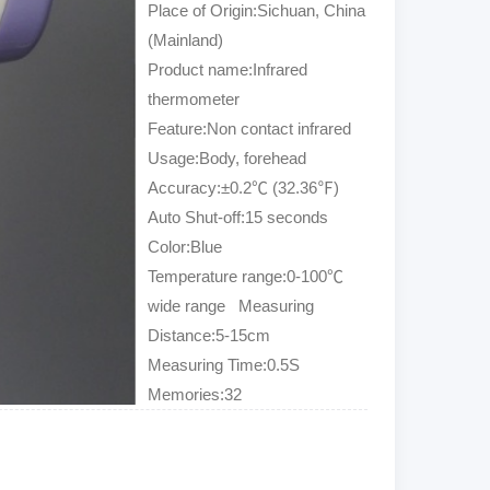
Place of Origin:Sichuan, China
(Mainland)
Product name:Infrared
thermometer
Feature:Non contact infrared
Usage:Body, forehead
Accuracy:±0.2℃ (32.36℉)
Auto Shut-off:15 seconds
Color:Blue
Temperature range:0-100℃
wide range Measuring
Distance:5-15cm
Measuring Time:0.5S
Memories:32