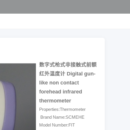
数字式枪式非接触式前额
红外温度计 Digital gun-
like non contact
forehead infrared
thermometer
Properties:Thermometer
Brand Name:SCMEHE
Model Number:FIT