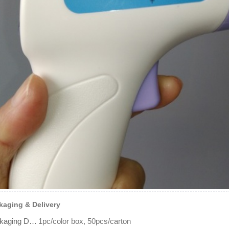
kaging & Delivery
Packaging Details
1pc/color box, 50pcs/carton