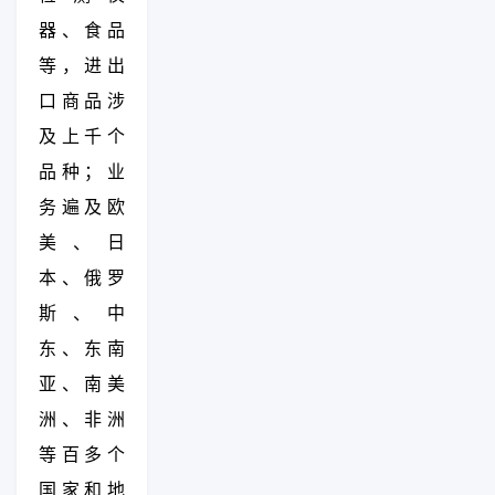
器、食品
等，进出
口商品涉
及上千个
品种；业
务遍及欧
美、日
本、俄罗
斯、中
东、东南
亚、南美
洲、非洲
等百多个
国家和地